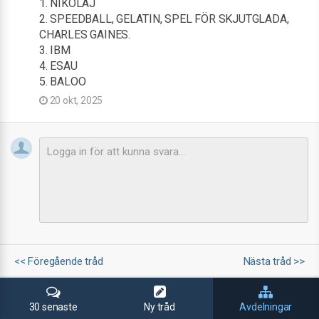
1. NIKOLAJ
2. SPEEDBALL, GELATIN, SPEL FÖR SKJUTGLADA,
CHARLES GAINES.
3. IBM
4. ESAU
5. BALOO
20 okt, 2025
<< Föregående tråd
Nästa tråd >>
30 senaste
Ny tråd
Avdelningar