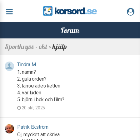
Forum
Sportkryss - okt >
hjälp
Tindra M
1. namn?
2. gula orden?
3. lanserades ketten
4. var luden
5. björn i bok och film?
20 okt, 2025
Patrik Ekström
Oj, mycket att skriva.