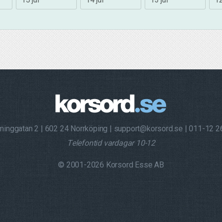
minggatan 2
602 24 Norrköping
support@korsord.se
011-12 2
Telefontid vardagar 10-12
© 2001-2026 Korsord Esse AB