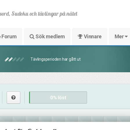
sord, Sudoku och tävlingar på nätet
Forum
Sök medlem
Vinnare
Mer
Tävlingsperioden har gått ut
0
% löst
5
29
8
4
27
16