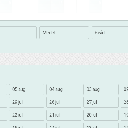
8
17
8
Medel
Svårt
05 aug
04 aug
03 aug
0
29 jul
28 jul
27 jul
26
22 jul
21 jul
20 jul
19
15 jul
14 jul
13 jul
12