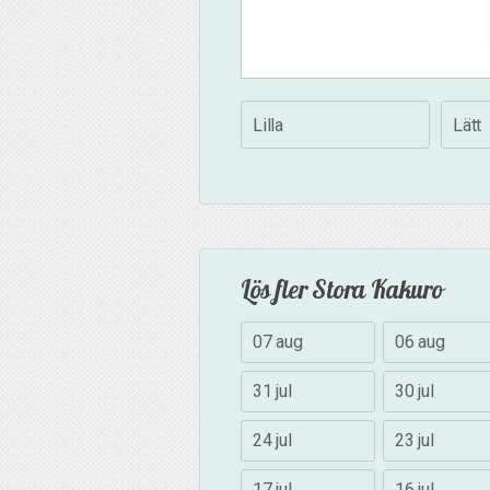
Lilla
Lätt
Lös fler Stora Kakuro
07 aug
06 aug
31 jul
30 jul
24 jul
23 jul
17 jul
16 jul