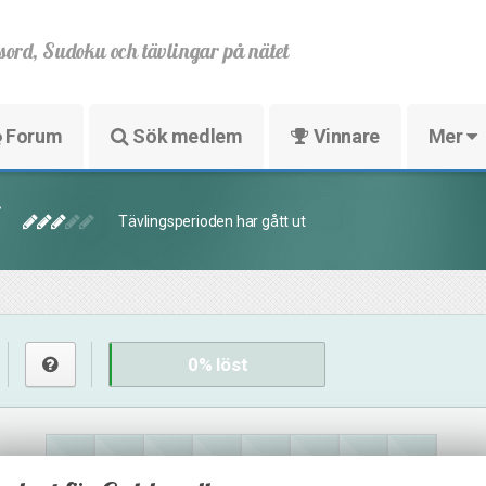
sord, Sudoku och tävlingar på nätet
Forum
Sök medlem
Vinnare
Mer
Tävlingsperioden har gått ut
0
% löst
7
45
3
29
45
17