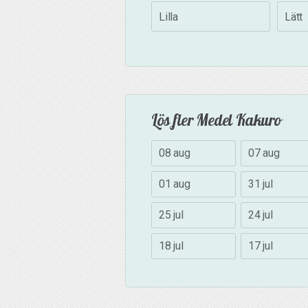
Lilla
Lätt
Lös fler Medel Kakuro
08 aug
07 aug
01 aug
31 jul
25 jul
24 jul
18 jul
17 jul