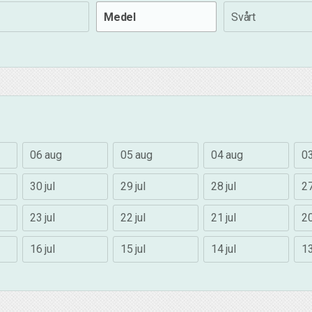
Medel
Svårt
06 aug
05 aug
04 aug
0
30 jul
29 jul
28 jul
27
23 jul
22 jul
21 jul
20
16 jul
15 jul
14 jul
13