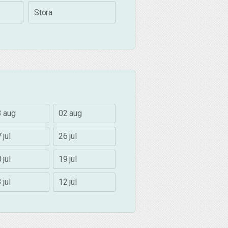
Stora
3 aug
02 aug
 jul
26 jul
 jul
19 jul
 jul
12 jul