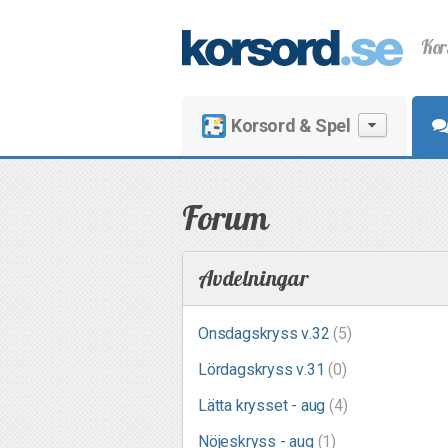
Kor
Korsord & Spel
Forum
Avdelningar
Onsdagskryss v.32
(5)
Lördagskryss v.31
(0)
Lätta krysset - aug
(4)
Nöjeskryss - aug
(1)