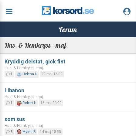
Forum
Hus- & Hemkryss - maj
Kryddig delstat, gick fint
Hus- & Hemkryss - maj
1
Helena H
29 maj 16:09
Libanon
Hus- & Hemkryss - maj
1
Robert H
16 maj 03:00
som sus
Hus- & Hemkryss - maj
3
Myrna R
14 maj 18:55