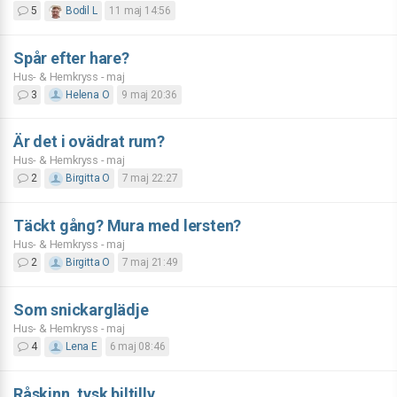
5
Bodil L
11 maj 14:56
Spår efter hare?
Hus- & Hemkryss - maj
3
Helena O
9 maj 20:36
Är det i ovädrat rum?
Hus- & Hemkryss - maj
2
Birgitta O
7 maj 22:27
Täckt gång? Mura med lersten?
Hus- & Hemkryss - maj
2
Birgitta O
7 maj 21:49
Som snickarglädje
Hus- & Hemkryss - maj
4
Lena E
6 maj 08:46
Råskinn, tysk biltillv