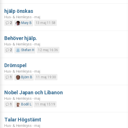
hjälp önskas
Hus- & Hemkryss - maj
2
Mary B
13 maj 11:58
Behöver hjälp.
Hus- & Hemkryss - maj
2
Stefan H
12 maj 16:36
Drömspel
Hus- & Hemkryss - maj
1
Björn B
11 maj 19:30
Nobel Japan och Libanon
Hus- & Hemkryss - maj
1
Bodil L
11 maj 15:19
Talar Högstämt
Hus- & Hemkryss - maj