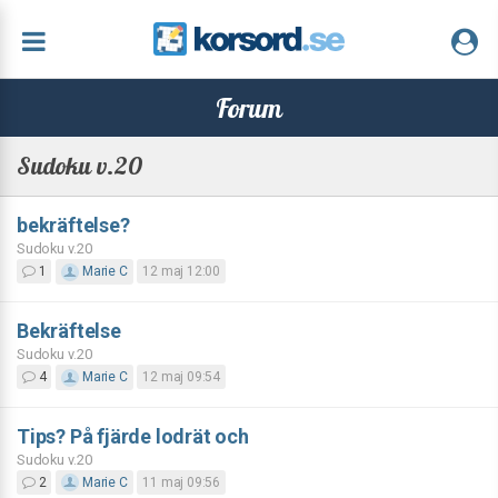
Forum
Sudoku v.20
bekräftelse?
Sudoku v.20
1
Marie C
12 maj 12:00
Bekräftelse
Sudoku v.20
4
Marie C
12 maj 09:54
Tips? På fjärde lodrät och
Sudoku v.20
2
Marie C
11 maj 09:56