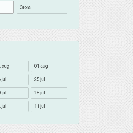
Stora
2 aug
01 aug
 jul
25 jul
 jul
18 jul
 jul
11 jul