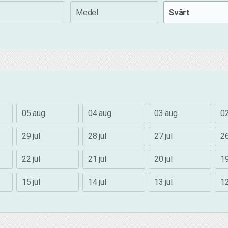
Medel
Svårt
05 aug
04 aug
03 aug
0
29 jul
28 jul
27 jul
26
22 jul
21 jul
20 jul
19
15 jul
14 jul
13 jul
12