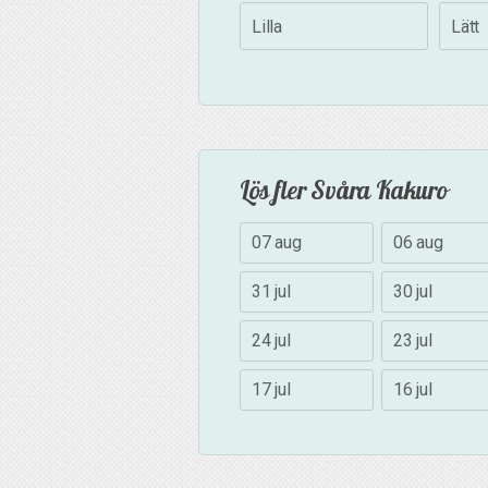
Lilla
Lätt
Lös fler Svåra Kakuro
07 aug
06 aug
31 jul
30 jul
24 jul
23 jul
17 jul
16 jul