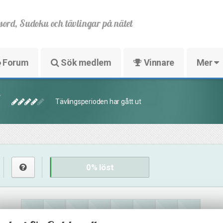
sord, Sudoku och tävlingar på nätet
Forum
Sök medlem
Vinnare
Mer
5
Tävlingsperioden har gått ut
0
% löst
13
16
39
10