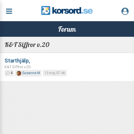
Forum
K&T Siffror v.20
Starthjälp,
K&T Siffror v.20
4
Susanne M
13 maj 07:46