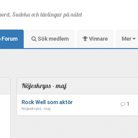
sord, Sudoku och tävlingar på nätet
Forum
Sök medlem
Vinnare
Mer
Nöjeskryss - maj
Rock Well som aktör
1
Nöjeskryss - maj