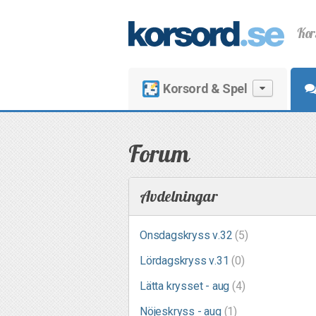
Kor
Korsord & Spel
Forum
Avdelningar
Onsdagskryss v.32
(5)
Lördagskryss v.31
(0)
Lätta krysset - aug
(4)
Nöjeskryss - aug
(1)