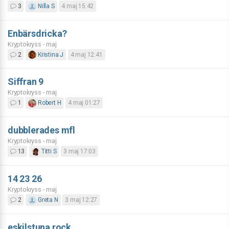
3
Nilla S
4 maj 15:42
Enbärsdricka?
Kryptokryss - maj
2
Kristina J
4 maj 12:41
Siffran 9
Kryptokryss - maj
1
Robert H
4 maj 01:27
dubblerades mfl
Kryptokryss - maj
13
Titti S
3 maj 17:03
14 23 26
Kryptokryss - maj
2
Greta N
3 maj 12:27
eskilstuna rock