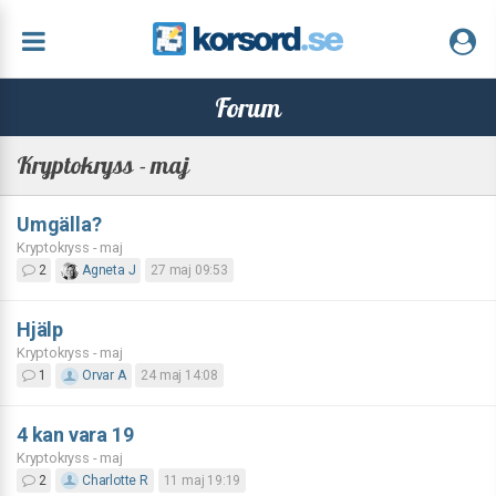
Forum
Kryptokryss - maj
Umgälla?
Kryptokryss - maj
2
Agneta J
27 maj 09:53
Hjälp
Kryptokryss - maj
1
Orvar A
24 maj 14:08
4 kan vara 19
Kryptokryss - maj
2
Charlotte R
11 maj 19:19