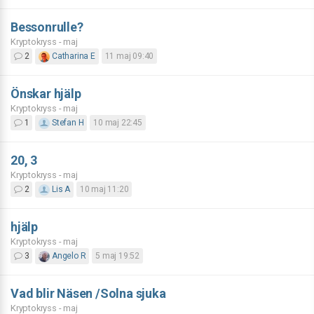
Bessonrulle?
Kryptokryss - maj
2
Catharina E
11 maj 09:40
Önskar hjälp
Kryptokryss - maj
1
Stefan H
10 maj 22:45
20, 3
Kryptokryss - maj
2
Lis A
10 maj 11:20
hjälp
Kryptokryss - maj
3
Angelo R
5 maj 19:52
Vad blir Näsen /Solna sjuka
Kryptokryss - maj