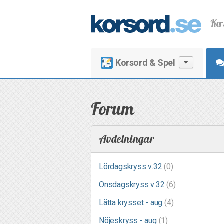
Kor
Korsord & Spel
Forum
Avdelningar
Lördagskryss v.32
(0)
Onsdagskryss v.32
(6)
Lätta krysset - aug
(4)
Nöjeskryss - aug
(1)