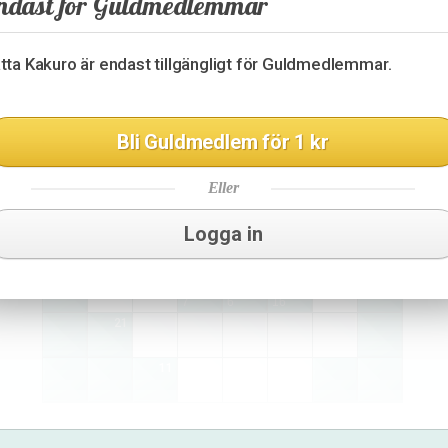
ndast för Guldmedlemmar
23
30
34
30
tta Kakuro är endast tillgängligt för Guldmedlemmar.
24
6
14
Bli Guldmedlem för 1 kr
4
16
6
Eller
12
17
Logga in
7
3
3
1
7
6
16
21
11