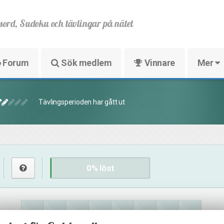
sord, Sudoku och tävlingar på nätet
Forum
Sök medlem
Vinnare
Mer
Tävlingsperioden har gått ut
0
% löst
15
14
16