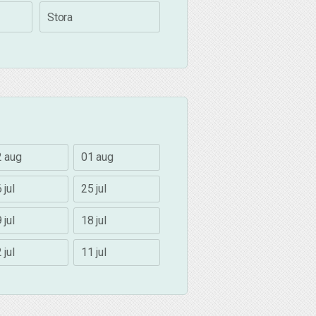
Stora
2 aug
01 aug
 jul
25 jul
 jul
18 jul
 jul
11 jul