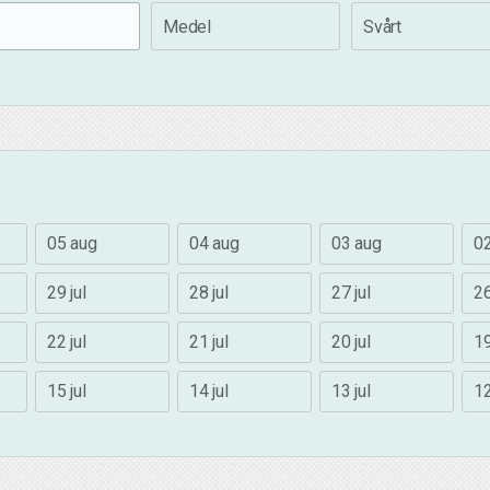
Medel
Svårt
05 aug
04 aug
03 aug
0
29 jul
28 jul
27 jul
26
22 jul
21 jul
20 jul
19
15 jul
14 jul
13 jul
12