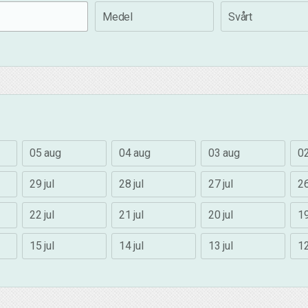
Medel
Svårt
05 aug
04 aug
03 aug
0
29 jul
28 jul
27 jul
26
22 jul
21 jul
20 jul
19
15 jul
14 jul
13 jul
12