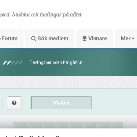
sord, Sudoku och tävlingar på nätet
Forum
Sök medlem
Vinnare
Mer
Tävlingsperioden har gått ut
0
% löst
22
8
23
11