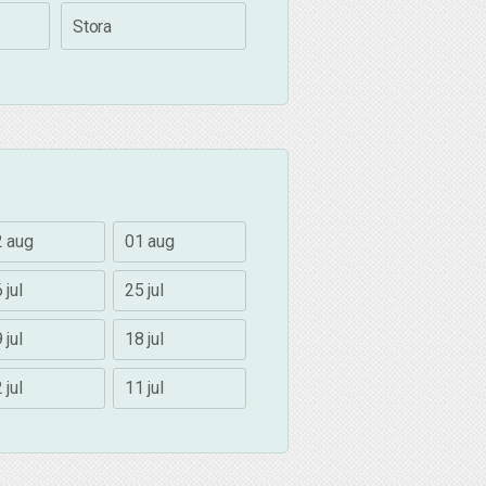
Stora
2 aug
01 aug
 jul
25 jul
 jul
18 jul
 jul
11 jul