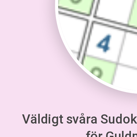
Väldigt svåra Sudoku
för Gul