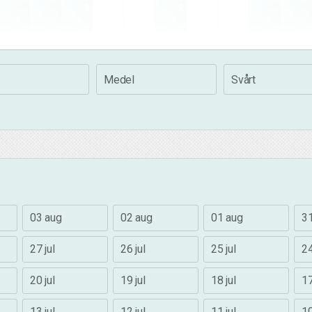
3
9
Medel
Svårt
03 aug
02 aug
01 aug
31
27 jul
26 jul
25 jul
24
20 jul
19 jul
18 jul
17
13 jul
12 jul
11 jul
10