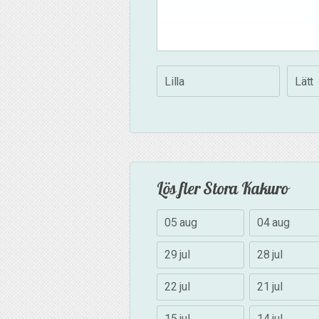
Lilla
Lätt
Lös fler Stora Kakuro
05 aug
04 aug
29 jul
28 jul
22 jul
21 jul
15 jul
14 jul