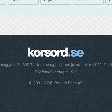
minggatan 2
602 24 Norrköping
support@korsord.se
011-12 2
Telefontid vardagar 10-12
© 2001-2026 Korsord Esse AB