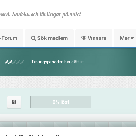
sord, Sudoku och tävlingar på nätet
Forum
Sök medlem
Vinnare
Mer
Tävlingsperioden har gått ut
0
% löst
8
16
40
9