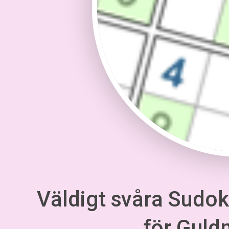
Väldigt svåra Sudoku
för Gul