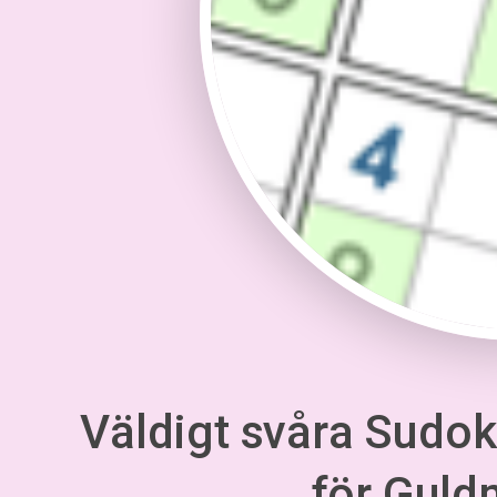
Väldigt svåra Sudoku
för Gul