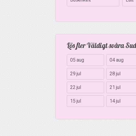
Lös fler Väldigt svåra Su
05 aug
04 aug
29 jul
28 jul
22 jul
21 jul
15 jul
14 jul