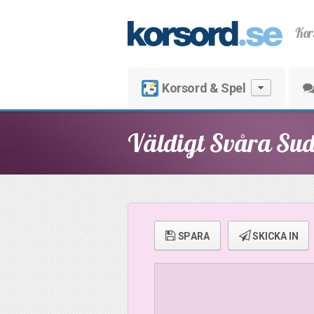
Kor
Korsord & Spel
Väldigt Svåra Su
SPARA
SKICKA IN