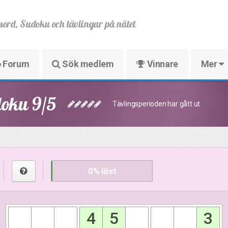
sord, Sudoku och tävlingar på nätet
Forum
Sök medlem
Vinnare
Mer
doku 9/5
Tävlingsperioden har gått ut
0
% löst
4
5
3