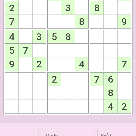
2
3
8
7
8
9
4
3
5
8
5
7
9
2
4
7
2
7
6
8
4
2
Medel
Svårt