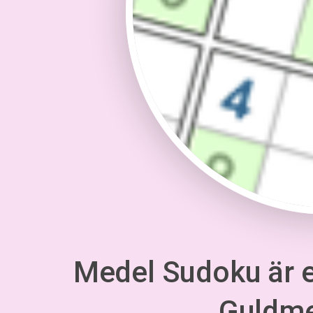
Medel Sudoku är en
Guldm