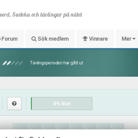
sord, Sudoku och tävlingar på nätet
Forum
Sök medlem
Vinnare
Mer
Tävlingsperioden har gått ut
0
% löst
17
16
4
19