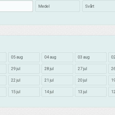
Medel
Svårt
05 aug
04 aug
03 aug
0
29 jul
28 jul
27 jul
26
22 jul
21 jul
20 jul
19
15 jul
14 jul
13 jul
12