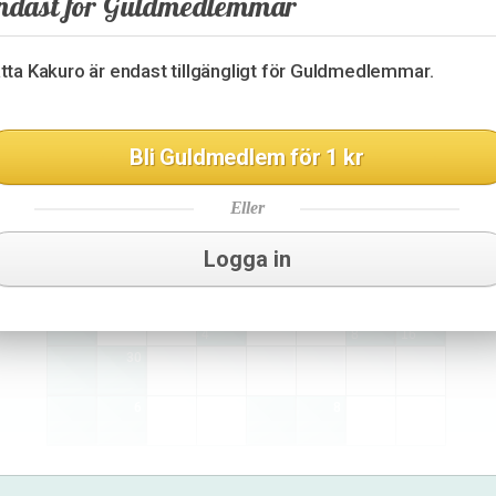
ndast för Guldmedlemmar
17
4
23
7
26
tta Kakuro är endast tillgängligt för Guldmedlemmar.
3
3
4
18
Bli Guldmedlem för 1 kr
16
27
Eller
15
17
5
6
Logga in
20
3
4
4
8
16
30
6
8