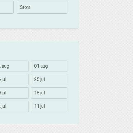
Stora
2 aug
01 aug
 jul
25 jul
 jul
18 jul
 jul
11 jul