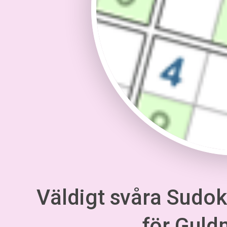
Väldigt svåra Sudoku
för Gul