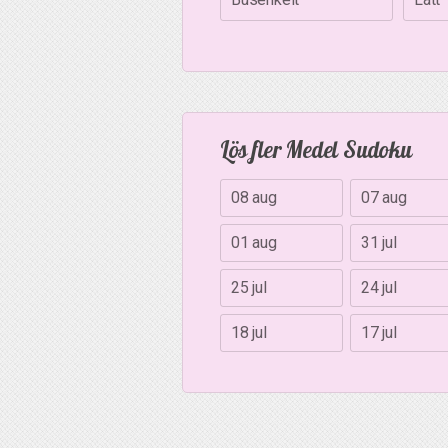
Lös fler Medel Sudoku
08 aug
07 aug
01 aug
31 jul
25 jul
24 jul
18 jul
17 jul