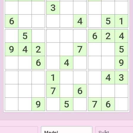
3
6
4
5
1
5
6
2
4
9
4
2
7
5
6
4
9
1
4
3
7
6
9
5
7
6
Medel
Svårt