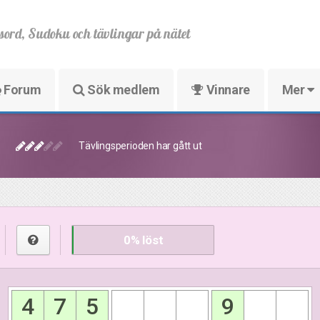
sord, Sudoku och tävlingar på nätet
Forum
Sök medlem
Vinnare
Mer
Tävlingsperioden har gått ut
0
% löst
4
7
5
9