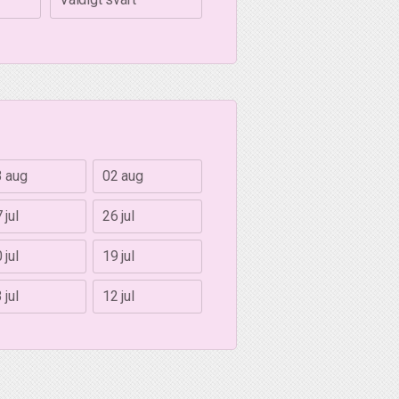
3 aug
02 aug
 jul
26 jul
 jul
19 jul
 jul
12 jul