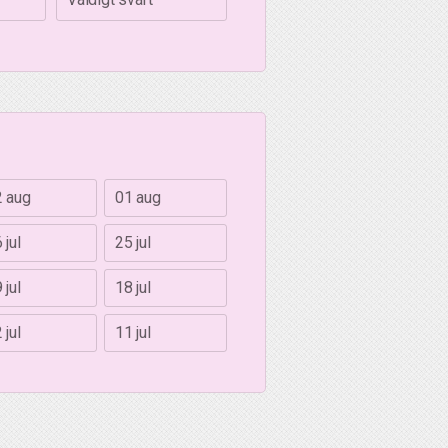
2 aug
01 aug
 jul
25 jul
 jul
18 jul
 jul
11 jul