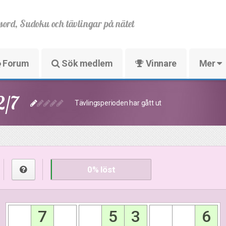
sord, Sudoku och tävlingar på nätet
Forum
Sök medlem
Vinnare
Mer
2/7
Tävlingsperioden har gått ut
0
% löst
7
5
3
6