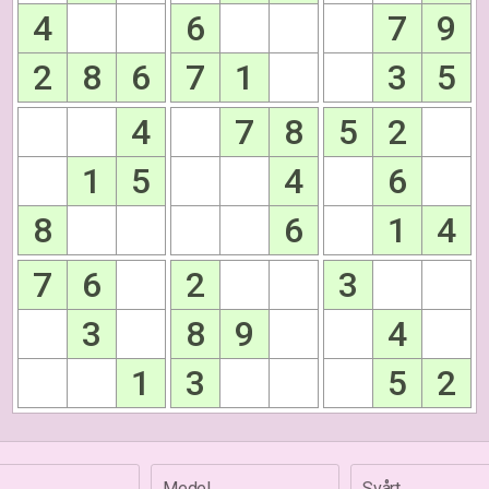
4
6
7
9
2
8
6
7
1
3
5
4
7
8
5
2
1
5
4
6
8
6
1
4
7
6
2
3
3
8
9
4
1
3
5
2
Medel
Svårt