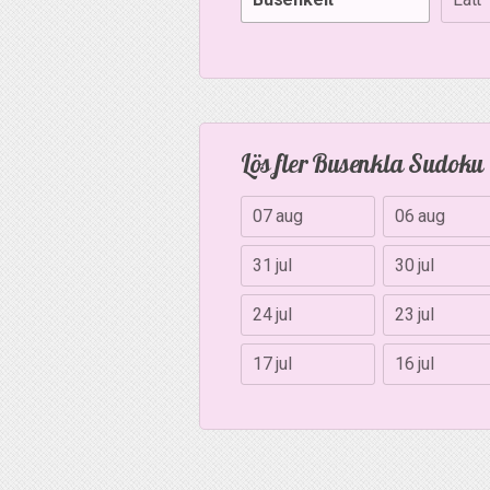
Lös fler Busenkla Sudoku
07 aug
06 aug
31 jul
30 jul
24 jul
23 jul
17 jul
16 jul