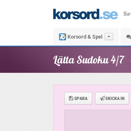
Kor
Korsord & Spel
Lätta Sudoku 4/7
SPARA
SKICKA IN