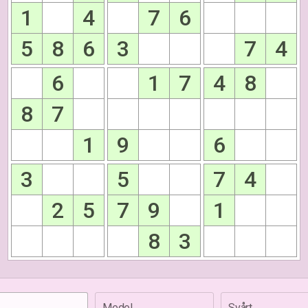
1
4
7
6
5
8
6
3
7
4
6
1
7
4
8
8
7
1
9
6
3
5
7
4
2
5
7
9
1
8
3
Medel
Svårt