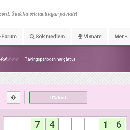
sord, Sudoku och tävlingar på nätet
Forum
Sök medlem
Vinnare
Mer
Tävlingsperioden har gått ut
0
% löst
7
4
1
6