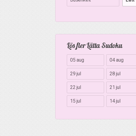
Lös fler Lätta Sudoku
05 aug
04 aug
29 jul
28 jul
22 jul
21 jul
15 jul
14 jul