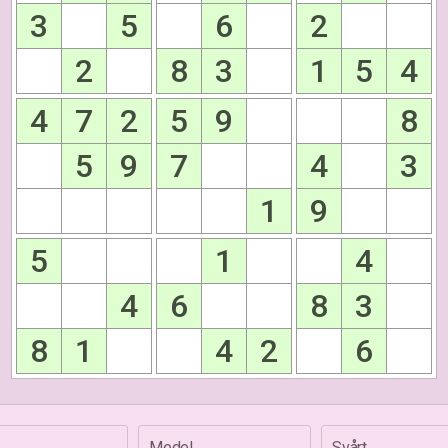
3
5
6
2
2
8
3
1
5
4
4
7
2
5
9
8
5
9
7
4
3
1
9
5
1
4
4
6
8
3
8
1
4
2
6
Medel
Svårt