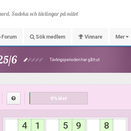
sord, Sudoku och tävlingar på nätet
Forum
Sök medlem
Vinnare
Mer
25/6
Tävlingsperioden har gått ut
0
% löst
4
1
5
9
8