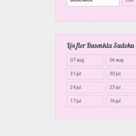
Lös fler Busenkla Sudoku
07 aug
06 aug
31 jul
30 jul
24 jul
23 jul
17 jul
16 jul