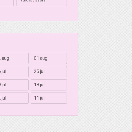
2 aug
01 aug
 jul
25 jul
 jul
18 jul
 jul
11 jul