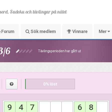
sord, Sudoku och tävlingar på nätet
Forum
Sök medlem
Vinnare
Mer
3/6
Tävlingsperioden har gått ut
0
% löst
9
4
7
6
8