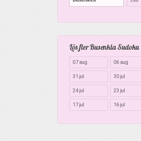
Lös fler Busenkla Sudoku
07 aug
06 aug
31 jul
30 jul
24 jul
23 jul
17 jul
16 jul