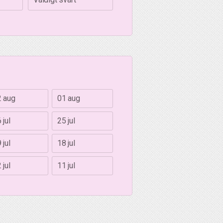
2 aug
01 aug
 jul
25 jul
 jul
18 jul
 jul
11 jul