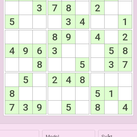
3
7
8
2
5
3
4
1
8
9
4
2
4
9
6
3
5
8
8
5
3
7
5
2
4
8
8
5
1
7
3
9
5
8
4
Medel
Svårt