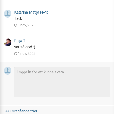
Katarina Matijasevic
Tack
1 nov, 2025
Raija T
var så god :)
1 nov, 2025
<< Föregående tråd