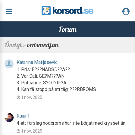
Forum
Övrigt >
ordsmedjan
Katarina Matijasevic
1. Pris: B???NADSD??A??
2. Var Dali: GE?M???AN
3. Puttrande: S?ÖT?IF?A
4. Kan få stopp på ett tåg: ???RBROMS
1 nov, 2025
Raija T
4 ett förslag nödbroms har inte börjat med krysset än
1 nov, 2025