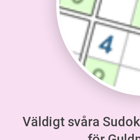
Väldigt svåra Sudoku
för Gul