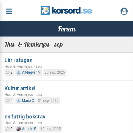
Forum
Hus- & Hemkryss - sep
Lår i stugan
Hus- & Hemkryss - sep
3
Alf-Ingvar M
30 sep, 2025
Kultur artikel
Hus- & Hemkryss - sep
4
Marie C
21 sep, 2025
en futtig bokstav
Hus- & Hemkryss - sep
2
Angelo R
12 sep, 2025