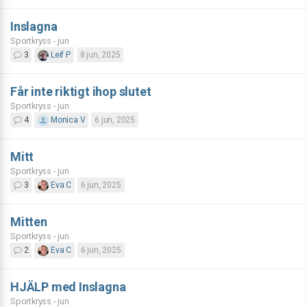
Inslagna
Sportkryss - jun
3
Leif P
8 jun, 2025
Får inte riktigt ihop slutet
Sportkryss - jun
4
Monica V
6 jun, 2025
Mitt
Sportkryss - jun
3
Eva C
6 jun, 2025
Mitten
Sportkryss - jun
2
Eva C
6 jun, 2025
HJÄLP med Inslagna
Sportkryss - jun