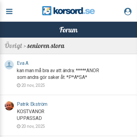
Forum
Övrigt >
senioren stora
Eva A
kan man må bra av att ändra: *****ANOR
som andra gör saker åt: *P*A*SA*
20 nov, 2025
Patrik Ekström
KOSTVANOR
UPPASSAD
20 nov, 2025