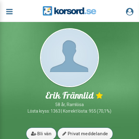
Erik Frännlid
58 år, Ramlösa
Lösta kryss: 1363 | Korrekt lösta: 955 (70,1%)
Bli vän
Privat meddelande