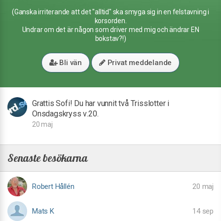
(Ganska irriterande att det "alltid" ska smyga sig in en felstavning i
korsorden.
Undrar om det är någon som driver med mig och ändrar EN
bokstav?!)
Bli vän
Privat meddelande
Grattis Sofi! Du har vunnit två Trisslotter i
Onsdagskryss v.20.
20 maj
Senaste besökarna
Robert Hållén
20 maj
Mats K
14 sep