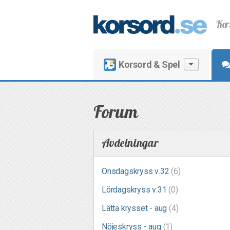
Kor
Korsord & Spel
Forum
Avdelningar
Onsdagskryss v.32
(6)
Lördagskryss v.31
(0)
Lätta krysset - aug
(4)
Nöjeskryss - aug
(1)