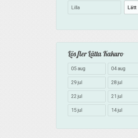
Lilla
Lätt
Lös fler Lätta Kakuro
05 aug
04 aug
29 jul
28 jul
22 jul
21 jul
15 jul
14 jul