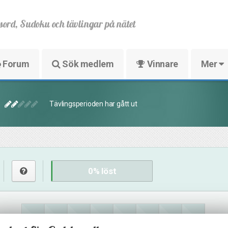
sord, Sudoku och tävlingar på nätet
Forum
Sök medlem
Vinnare
Mer
Tävlingsperioden har gått ut
0
% löst
12
3
18
15