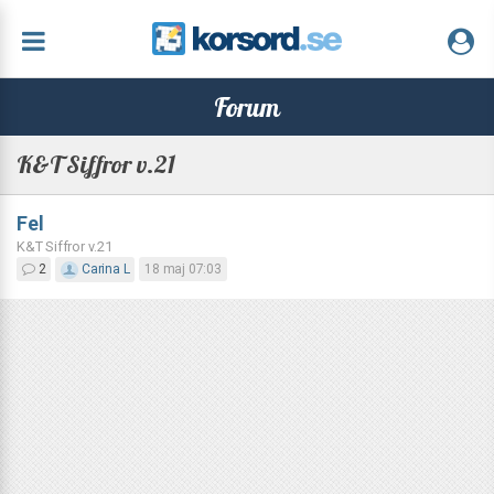
Forum
K&T Siffror v.21
Fel
K&T Siffror v.21
2
Carina L
18 maj 07:03