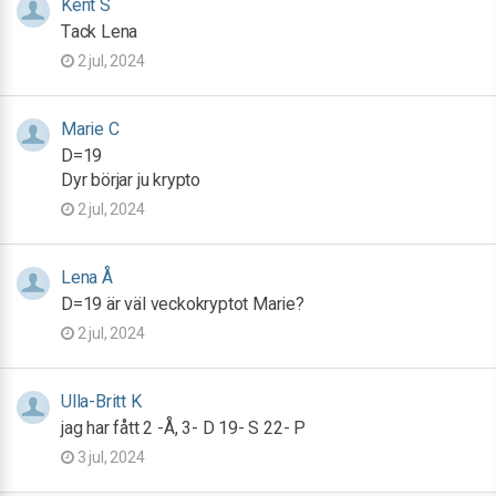
Kent S
Tack Lena
2 jul, 2024
Marie C
D=19
Dyr börjar ju krypto
2 jul, 2024
Lena Å
D=19 är väl veckokryptot Marie?
2 jul, 2024
Ulla-Britt K
jag har fått 2 -Å, 3- D 19- S 22- P
3 jul, 2024