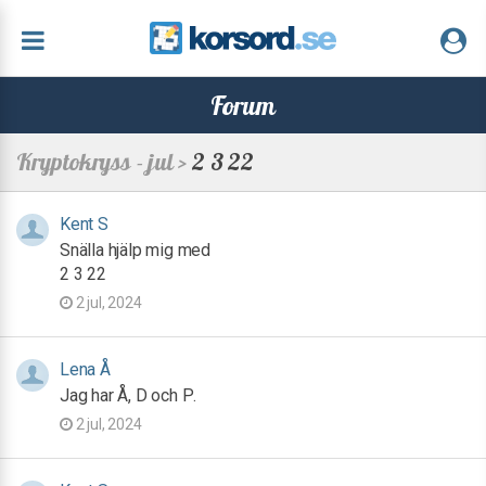
Forum
Kryptokryss - jul >
2 3 22
Kent S
Snälla hjälp mig med
2 3 22
2 jul, 2024
Lena Å
Jag har Å, D och P.
2 jul, 2024