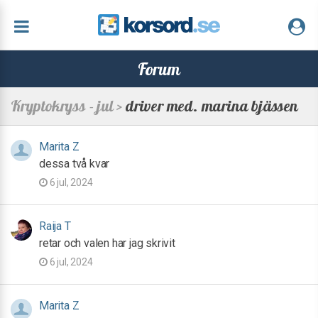
Forum
Kryptokryss - jul >
driver med. marina bjässen
Marita Z
dessa två kvar
6 jul, 2024
Raija T
retar och valen har jag skrivit
6 jul, 2024
Marita Z