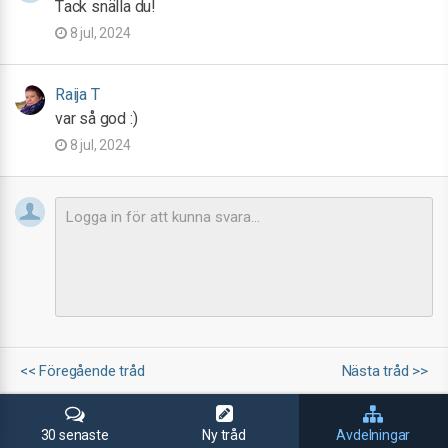
Tack snälla du!
8 jul, 2024
Raija T
var så god :)
8 jul, 2024
<< Föregående tråd
Nästa tråd >>
30 senaste
Ny tråd
Avdelningar