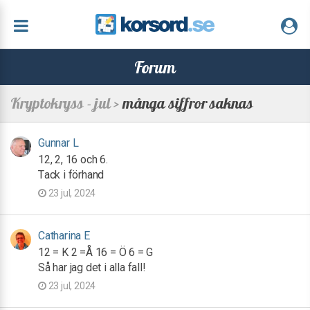
Forum
Kryptokryss - jul >
många siffror saknas
Gunnar L
12, 2, 16 och 6.
Tack i förhand
23 jul, 2024
Catharina E
12 = K 2 =Å 16 = Ö 6 = G
Så har jag det i alla fall!
23 jul, 2024