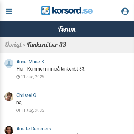
Forum
Övrigt >
Tankenöt nr 33
Anne-Marie K
Hej ! Kommer ni in på tankenöt 33.
11 aug, 2025
Christel G
nej
11 aug, 2025
Anette Demmers