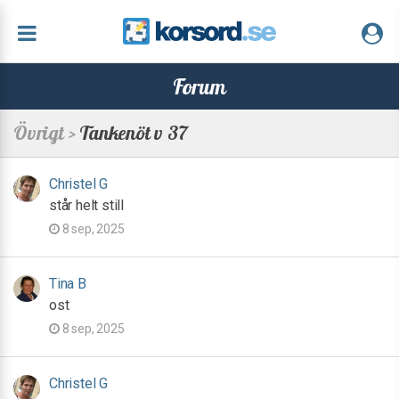
Forum
Övrigt >
Tankenöt v 37
Christel G
står helt still
8 sep, 2025
Tina B
ost
8 sep, 2025
Christel G