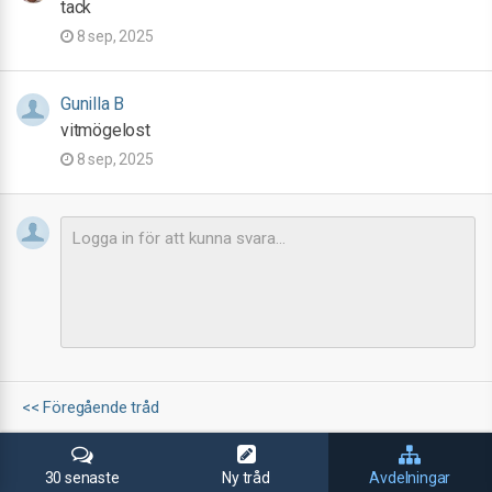
tack
8 sep, 2025
Gunilla B
vitmögelost
8 sep, 2025
<< Föregående tråd
30 senaste
Ny tråd
Avdelningar