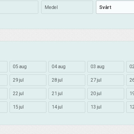
Medel
Svårt
05 aug
04 aug
03 aug
0
29 jul
28 jul
27 jul
26
22 jul
21 jul
20 jul
19
15 jul
14 jul
13 jul
12