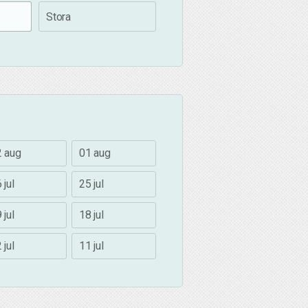
Stora
2 aug
01 aug
 jul
25 jul
 jul
18 jul
 jul
11 jul