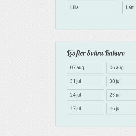
Lilla
Lätt
Lös fler Svåra Kakuro
07 aug
06 aug
31 jul
30 jul
24 jul
23 jul
17 jul
16 jul