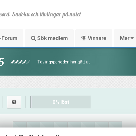
sord, Sudoku och tävlingar på nätet
Forum
Sök medlem
Vinnare
Mer
5
Tävlingsperioden har gått ut
0
% löst
17
45
45
16