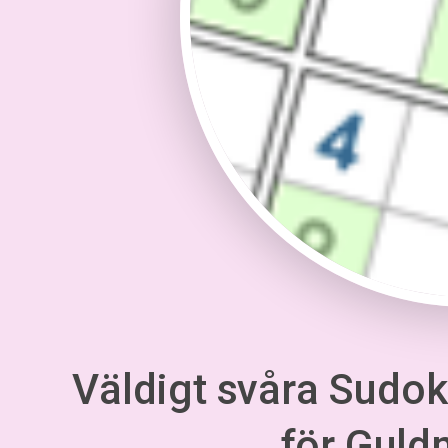
Väldigt svåra Sudoku
för Gul