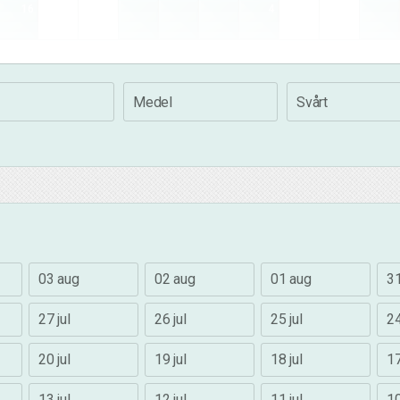
16
4
Medel
Svårt
03 aug
02 aug
01 aug
31
27 jul
26 jul
25 jul
24
20 jul
19 jul
18 jul
17
13 jul
12 jul
11 jul
10