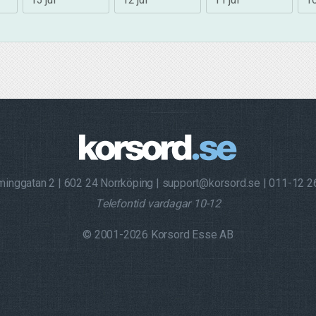
minggatan 2
602 24 Norrköping
support@korsord.se
011-12 2
Telefontid vardagar 10-12
© 2001-2026 Korsord Esse AB