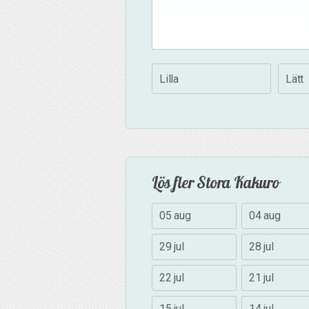
Lilla
Lätt
Lös fler Stora Kakuro
05 aug
04 aug
29 jul
28 jul
22 jul
21 jul
15 jul
14 jul