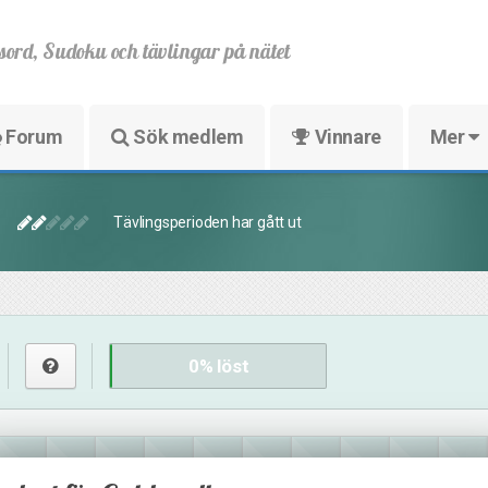
sord, Sudoku och tävlingar på nätet
Forum
Sök medlem
Vinnare
Mer
Tävlingsperioden har gått ut
0
% löst
38
8
17
10