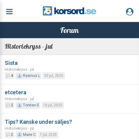
Forum
Historiekryss - jul
Sista
Historiekryss - jul
4
Rasmus L
30 jul, 2025
etcetera
Historiekryss - jul
2
Torsten S
16 jul, 2025
Tips? Kanske under säljes?
Historiekryss - jul
2
Marie C
7 jul, 2025