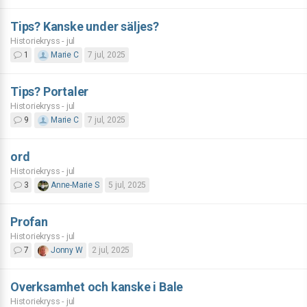
Tips? Kanske under säljes?
Historiekryss - jul
1
Marie C
7 jul, 2025
Tips? Portaler
Historiekryss - jul
9
Marie C
7 jul, 2025
ord
Historiekryss - jul
3
Anne-Marie S
5 jul, 2025
Profan
Historiekryss - jul
7
Jonny W
2 jul, 2025
Overksamhet och kanske i Bale
Historiekryss - jul