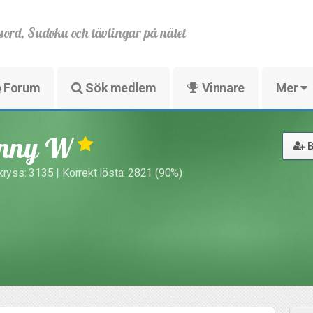
sord, Sudoku och tävlingar på nätet
Forum
Sök medlem
Vinnare
Mer
nny W
B
kryss: 3135 | Korrekt lösta: 2821 (90%)