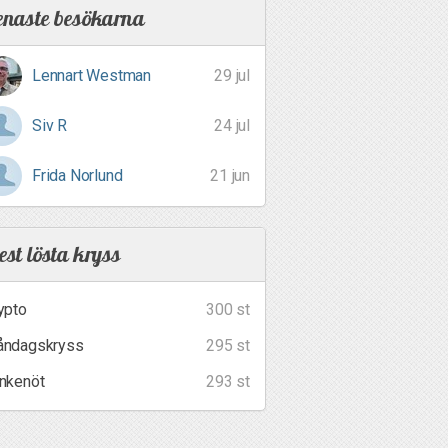
enaste besökarna
Lennart Westman
29 jul
Siv R
24 jul
Frida Norlund
21 jun
st lösta kryss
ypto
300 st
ndagskryss
295 st
nkenöt
293 st