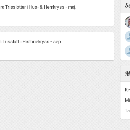
S
yra Trisslotter i Hus- & Hemkryss - maj.
 Trisslott i Historiekryss - sep.
Me
Kr
Må
Ta