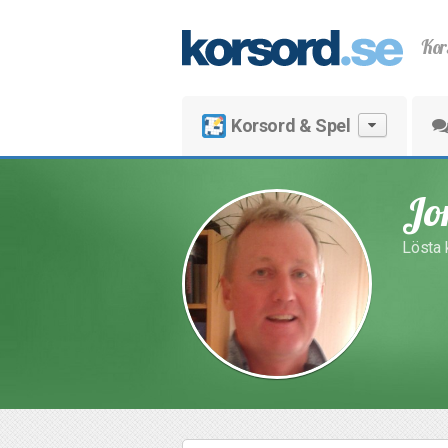
Kor
Korsord & Spel
Jo
Lösta 