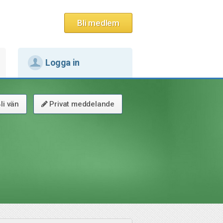
Bli medlem
Logga in
li vän
Privat meddelande