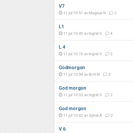
V7
11 jul 10:51 av
Magnus N
2
L1
11 jul 10:45 av
Ingrid S
4
L 4
11 jul 10:15 av
Ingrid S
2
Godmorgon
11 jul 10:04 av
Britt N
2
God morgon
11 jul 10:02 av
Ingrid S
2
God morgon
11 jul 10:02 av
Sylvia A
2
V 6