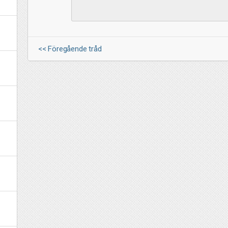
<< Föregående tråd