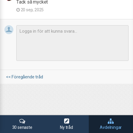
Tack så mycket
20 sep, 2025
<< Föregående tråd
30 senaste
Ny tråd
Avdelningar