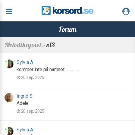
Forum
Melodikrysset >
v13
Sylvia A
kommer inte på namnet..................
20 sep, 2025
Ingrid S
Adele
20 sep, 2025
Sylvia A