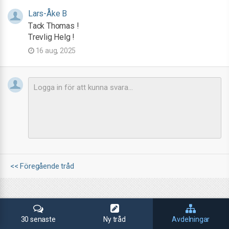
Lars-Åke B
Tack Thomas !
Trevlig Helg !
16 aug, 2025
<< Föregående tråd
30 senaste
Ny tråd
Avdelningar