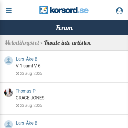
Forum
Melodikrysset >
Kunde inte artisten
Lars-Åke B
V 1 samt V 6
23 aug, 2025
Thomas P
GRACE JONES
23 aug, 2025
Lars-Åke B